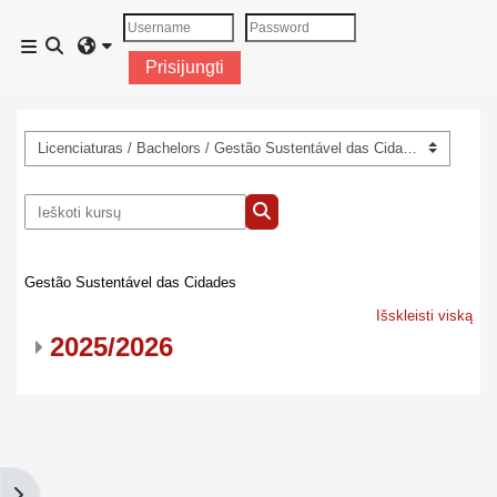
Pereiti į pagrindinį turinį
Perjungti paieškos įvestį
Šoninis skydelis
Prisijungti
Kursų kategorijos
Ieškoti kursų
Ieškoti kursų
Gestão Sustentável das Cidades
Išskleisti viską
2025/2026
Atidaryti blokus