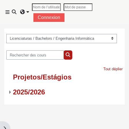
Passer au contenu principal
Activer/désactiver la saisie de recherche
Panneau latéral
Connexion
Catégories de cours
Rechercher des cours
Rechercher des cours
Tout déplier
Projetos/Estágios
2025/2026
Ouvrir le tiroir des blocs