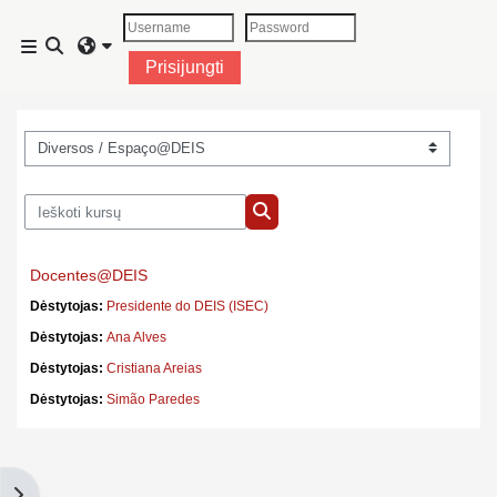
Pereiti į pagrindinį turinį
Perjungti paieškos įvestį
Šoninis skydelis
Prisijungti
Kursų kategorijos
Ieškoti kursų
Ieškoti kursų
Docentes@DEIS
Dėstytojas:
Presidente do DEIS (ISEC)
Dėstytojas:
Ana Alves
Dėstytojas:
Cristiana Areias
Dėstytojas:
Simão Paredes
Atidaryti blokus