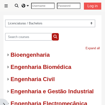
Esasy paylaşyma geçin
Toggle search input
Log in
Side panel
Kurs bölümleri
Search courses
Search courses
Expand all
Bioengenharia
Engenharia Biomédica
Engenharia Civil
Engenharia e Gestão Industrial
Engenharia Electromecânica
Open block drawer