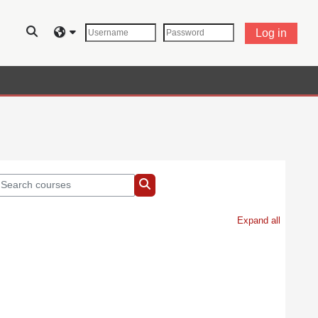
Toggle search input
Log in
earch courses
Search courses
Expand all