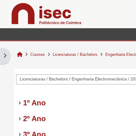
Skip to main content
Home
Courses
Licenciaturas / Bachelors
Engenharia Elec
Open block drawer
Course categories
1º Ano
2º Ano
3º Ano