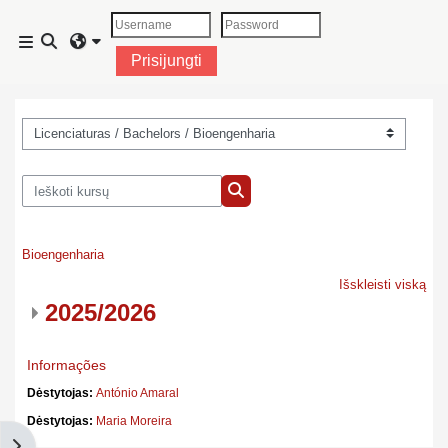
Pereiti į pagrindinį turinį
Perjungti paieškos įvestį
Šoninis skydelis
Prisijungti
Kursų kategorijos
Ieškoti kursų
Ieškoti kursų
Bioengenharia
Išskleisti viską
2025/2026
Informações
Dėstytojas:
António Amaral
Dėstytojas:
Maria Moreira
Atidaryti blokus