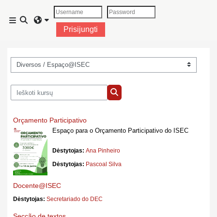
Pereiti į pagrindinį turinį
Perjungti paieškos įvestį
Šoninis skydelis
Prisijungti
Kursų kategorijos
Ieškoti kursų
Ieškoti kursų
Orçamento Participativo
Espaço para o Orçamento Participativo do ISEC
Dėstytojas:
Ana Pinheiro
Dėstytojas:
Pascoal Silva
Docente@ISEC
Dėstytojas:
Secretariado do DEC
Secção de textos