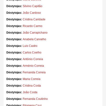
Dėstytojas:
Silvino Capitão
Dėstytojas:
João Cardoso
Dėstytojas:
Cristina Caridade
Dėstytojas:
Ricardo Carmo
Dėstytojas:
João Carrapichano
Dėstytojas:
Anabela Carvalho
Dėstytojas:
Luis Castro
Dėstytojas:
Carlos Coelho
Dėstytojas:
António Correia
Dėstytojas:
Arménio Correia
Dėstytojas:
Fernanda Correia
Dėstytojas:
Maria Correia
Dėstytojas:
Cristina Costa
Dėstytojas:
João Costa
Dėstytojas:
Fernanda Coutinho
Dėstytojas:
Filomena Cruz