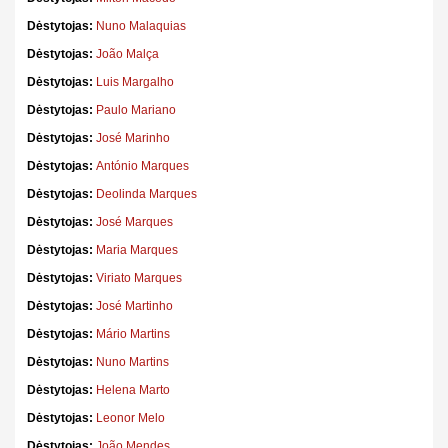
Dėstytojas:
Nuno Malaquias
Dėstytojas:
João Malça
Dėstytojas:
Luis Margalho
Dėstytojas:
Paulo Mariano
Dėstytojas:
José Marinho
Dėstytojas:
António Marques
Dėstytojas:
Deolinda Marques
Dėstytojas:
José Marques
Dėstytojas:
Maria Marques
Dėstytojas:
Viriato Marques
Dėstytojas:
José Martinho
Dėstytojas:
Mário Martins
Dėstytojas:
Nuno Martins
Dėstytojas:
Helena Marto
Dėstytojas:
Leonor Melo
Dėstytojas:
João Mendes