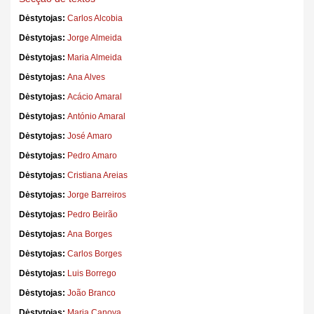
Dėstytojas:
Carlos Alcobia
Dėstytojas:
Jorge Almeida
Dėstytojas:
Maria Almeida
Dėstytojas:
Ana Alves
Dėstytojas:
Acácio Amaral
Dėstytojas:
António Amaral
Dėstytojas:
José Amaro
Dėstytojas:
Pedro Amaro
Dėstytojas:
Cristiana Areias
Dėstytojas:
Jorge Barreiros
Dėstytojas:
Pedro Beirão
Dėstytojas:
Ana Borges
Dėstytojas:
Carlos Borges
Dėstytojas:
Luis Borrego
Dėstytojas:
João Branco
Dėstytojas:
Maria Canova