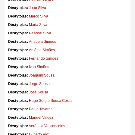
Dėstytojas:
João Silva
Dėstytojas:
Marco Silva
Dėstytojas:
Maria Silva
Dėstytojas:
Pascoal Silva
Dėstytojas:
Anabela Simoes
Dėstytojas:
António Simões
Dėstytojas:
Fernando Simões
Dėstytojas:
Ivan Simões
Dėstytojas:
Joaquim Sousa
Dėstytojas:
Jorge Sousa
Dėstytojas:
José Sousa
Dėstytojas:
Hugo Sérgio Sousa Costa
Dėstytojas:
Paulo Tavares
Dėstytojas:
Manuel Valdez
Dėstytojas:
Verónica Vasconcelos
Dėstytojas:
Gilberto Vaz