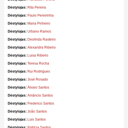
Dėstytojas:
Rita Pereira
Dėstytojas:
Paulo Pereirinha
Dėstytojas:
Maria Pinheiro
Dėstytojas:
Urbano Ramos
Dėstytojas:
Deolinda Rasteiro
Dėstytojas:
Alexandra Ribeiro
Dėstytojas:
Luisa Ribeiro
Dėstytojas:
Teresa Rocha
Dėstytojas:
Rui Rodrigues
Dėstytojas:
José Rosado
Dėstytojas:
Álvaro Santos
Dėstytojas:
Amâncio Santos
Dėstytojas:
Frederico Santos
Dėstytojas:
João Santos
Dėstytojas:
Luis Santos
Dėstytojas:
Patrícia Santos