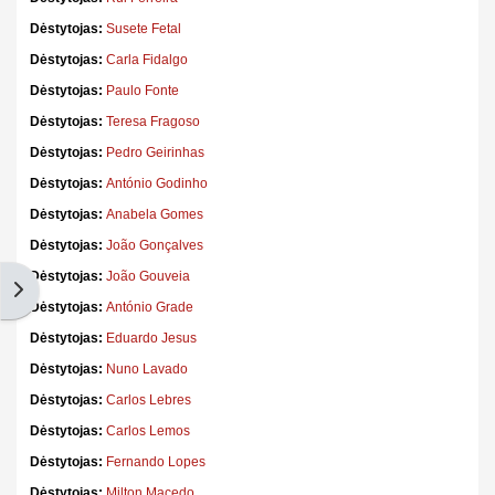
Dėstytojas:
Susete Fetal
Dėstytojas:
Carla Fidalgo
Dėstytojas:
Paulo Fonte
Dėstytojas:
Teresa Fragoso
Dėstytojas:
Pedro Geirinhas
Dėstytojas:
António Godinho
Dėstytojas:
Anabela Gomes
Dėstytojas:
João Gonçalves
Dėstytojas:
João Gouveia
Atidaryti blokus
Dėstytojas:
António Grade
Dėstytojas:
Eduardo Jesus
Dėstytojas:
Nuno Lavado
Dėstytojas:
Carlos Lebres
Dėstytojas:
Carlos Lemos
Dėstytojas:
Fernando Lopes
Dėstytojas:
Milton Macedo