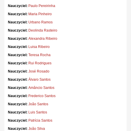
Nauczyciel:
Paulo Pereirinha
Nauczyciel:
Maria Pinheiro
Nauczyciel:
Urbano Ramos
Nauczyciel:
Deolinda Rasteiro
Nauczyciel:
Alexandra Ribeiro
Nauczyciel:
Luisa Ribeiro
Nauczyciel:
Teresa Rocha
Nauczyciel:
Rui Rodrigues
Nauczyciel:
José Rosado
Nauczyciel:
Álvaro Santos
Nauczyciel:
Amâncio Santos
Nauczyciel:
Frederico Santos
Nauczyciel:
João Santos
Nauczyciel:
Luis Santos
Nauczyciel:
Patrícia Santos
Nauczyciel:
João Silva