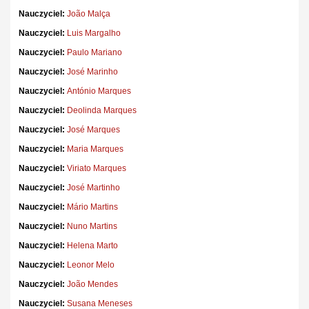
Nauczyciel:
João Malça
Nauczyciel:
Luis Margalho
Nauczyciel:
Paulo Mariano
Nauczyciel:
José Marinho
Nauczyciel:
António Marques
Nauczyciel:
Deolinda Marques
Nauczyciel:
José Marques
Nauczyciel:
Maria Marques
Nauczyciel:
Viriato Marques
Nauczyciel:
José Martinho
Nauczyciel:
Mário Martins
Nauczyciel:
Nuno Martins
Nauczyciel:
Helena Marto
Nauczyciel:
Leonor Melo
Nauczyciel:
João Mendes
Nauczyciel:
Susana Meneses