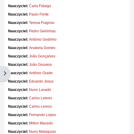
Nauczyciel:
Carla Fidalgo
Nauczyciel:
Paulo Fonte
Nauczyciel:
Teresa Fragoso
Nauczyciel:
Pedro Geirinhas
Nauczyciel:
António Godinho
Nauczyciel:
Anabela Gomes
Nauczyciel:
João Gonçalves
Nauczyciel:
João Gouveia
Nauczyciel:
António Grade
Otwórz szufladę bloków
Nauczyciel:
Eduardo Jesus
Nauczyciel:
Nuno Lavado
Nauczyciel:
Carlos Lebres
Nauczyciel:
Carlos Lemos
Nauczyciel:
Fernando Lopes
Nauczyciel:
Milton Macedo
Nauczyciel:
Nuno Malaquias