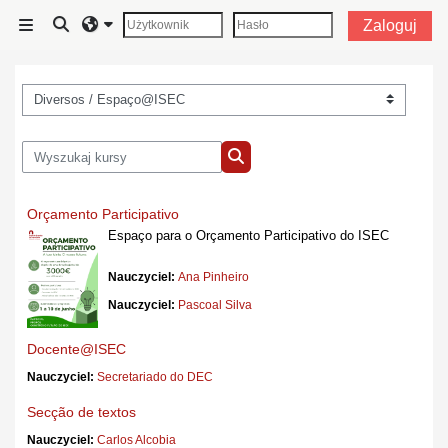
Przejdź do głównej zawartości
Przełącznik wyszukiwarki
Zaloguj
Panel boczny
Kategorie kursów
Wyszukaj kursy
Wyszukaj kursy
Orçamento Participativo
Espaço para o Orçamento Participativo do ISEC
Nauczyciel:
Ana Pinheiro
Nauczyciel:
Pascoal Silva
Docente@ISEC
Nauczyciel:
Secretariado do DEC
Secção de textos
Nauczyciel:
Carlos Alcobia