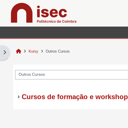
Przejdź do głównej zawartości
Strona domowa
Kursy
Outros Cursos
Otwórz szufladę bloków
Kategorie kursów
Cursos de formação e worksho