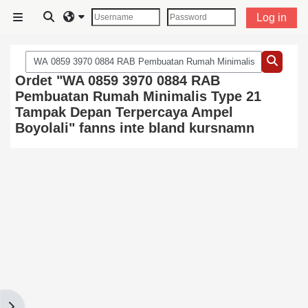
Gå direkt till huvudinnehåll
Växla sökinmatning
Log in
Sidopanel
Sök kurser
Sök kurs
Ordet "WA 0859 3970 0884 RAB
Pembuatan Rumah Minimalis Type 21
Tampak Depan Terpercaya Ampel
Boyolali" fanns inte bland kursnamn
Öppna blockmeny