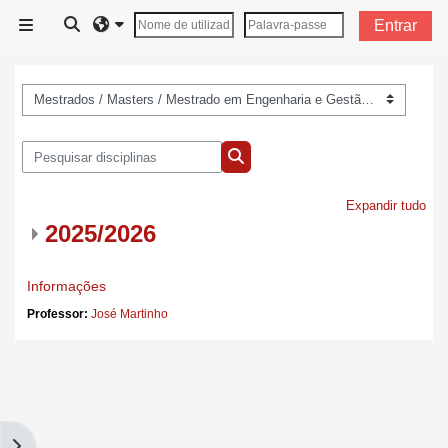
Ir para o conteúdo principal
Alternar a entrada da pesquisa
Entrar
Painel lateral
Categorias de disciplinas
Pesquisar disciplinas
Pesquisar disciplinas
Expandir tudo
2025/2026
Informações
Professor:
José Martinho
Abrir painel dos blocos