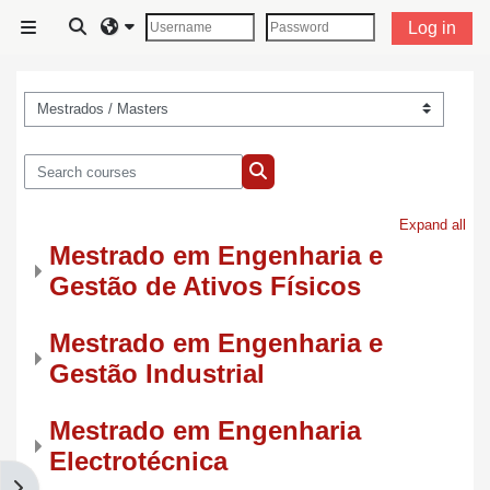
Skip to main content
Toggle search input
Log in
Side panel
Course categories
Search courses
Search courses
Expand all
Mestrado em Engenharia e
Gestão de Ativos Físicos
Mestrado em Engenharia e
Gestão Industrial
Mestrado em Engenharia
Electrotécnica
Open block drawer