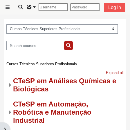
Skip to main content
Toggle search input
Log in
Side panel
Course categories
Search courses
Search courses
Cursos Técnicos Superiores Profissionais
Expand all
CTeSP em Análises Químicas e
Biológicas
CTeSP em Automação,
Robótica e Manutenção
Industrial
Open block drawer