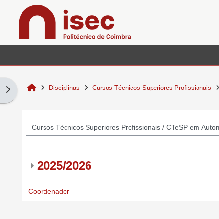
Ir para o conteúdo principal
Início
Disciplinas
Cursos Técnicos Superiores Profissionais
Abrir painel dos blocos
egorias de disciplinas
2025/2026
Coordenador