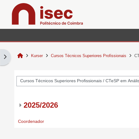
Gå direkt till huvudinnehåll
Home
Kurser
Cursos Técnicos Superiores Profissionais
CT
Öppna blockmeny
Kurskategorier
2025/2026
Coordenador