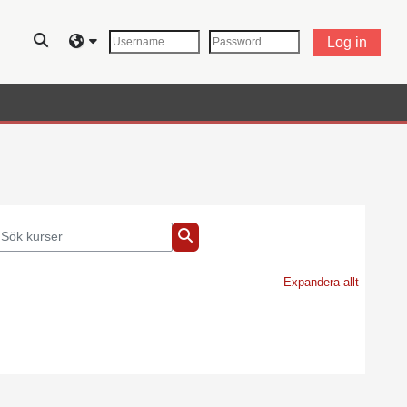
Växla sökinmatning
Log in
ök kurser
Sök kurser
Expandera allt