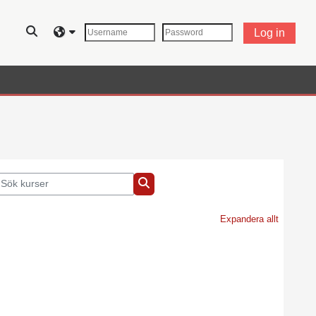
Växla sökinmatning
Log in
ök kurser
Sök kurser
Expandera allt